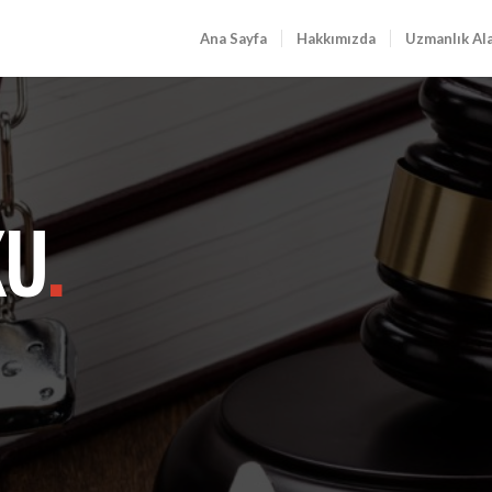
Ana Sayfa
Hakkımızda
Uzmanlık Al
KU
.