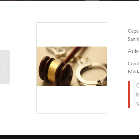
Ceza
Sanık
Asliy
Cumhu
Aile Hukuku
Müda
C
s