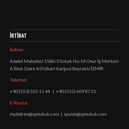
İRTİBAT
Adres:
Adalet Mahallesi 1586/3 Sokak No:14 Onur İş Merkezi
A Blok Daire 4 (Folkart Karşısı) Bayraklı/İZMİR
Telefon:
+90 (553) 555 11 44 | +90 (552) 609 87 21
E-Posta:
myildirim@yphukuk.com | spolat@yphukuk.com